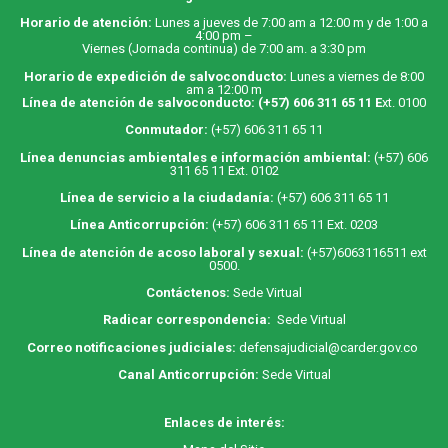
Horario de atención:
Lunes a jueves de 7:00 am a 12:00 m y de 1:00 a
4:00 pm –
Viernes (Jornada continua) de 7:00 am. a 3:30 pm
Horario de expedición de salvoconducto:
Lunes a viernes de 8:00
am a 12:00 m
Línea de atención de salvoconducto:
(+57) 606 311 65 11
E
xt. 0100
Conmutador:
(+57) 606 311 65 11
Línea denuncias ambientales e información ambiental:
(+57) 606
311 65 11 Ext. 0102
Línea de servicio a la ciudadanía:
(+57) 606 311 65 11
Línea Anticorrupción:
(+57) 606 311 65 11 Ext. 0203
Línea de atención de acoso laboral y sexual:
(+57)6063116511
ext
0500.
Contáctenos:
Sede Virtual
Radicar correspondencia:
Sede Virtual
Correo notificaciones judiciales:
defensajudicial@carder.gov.co
Canal Anticorrupción:
Sede Virtual
Enlaces de interés: