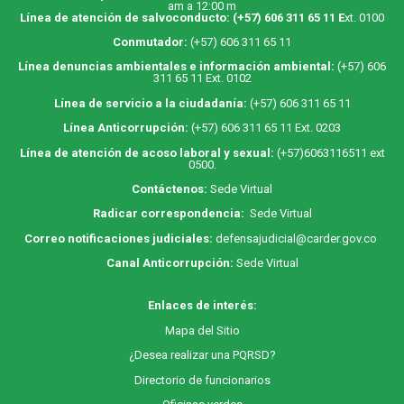
am a 12:00 m
Línea de atención de salvoconducto:
(+57) 606 311 65 11
E
xt. 0100
Conmutador:
(+57) 606 311 65 11
Línea denuncias ambientales e información ambiental:
(+57) 606
311 65 11 Ext. 0102
Línea de servicio a la ciudadanía:
(+57) 606 311 65 11
Línea Anticorrupción:
(+57) 606 311 65 11 Ext. 0203
Línea de atención de acoso laboral y sexual:
(+57)6063116511
ext
0500.
Contáctenos:
Sede Virtual
Radicar correspondencia:
Sede Virtual
Correo notificaciones judiciales:
defensajudicial@carder.gov.co
Canal Anticorrupción:
Sede Virtual
Enlaces de interés:
M
apa
del Sitio
¿Desea realizar una PQRSD?
Directorio de funcionarios