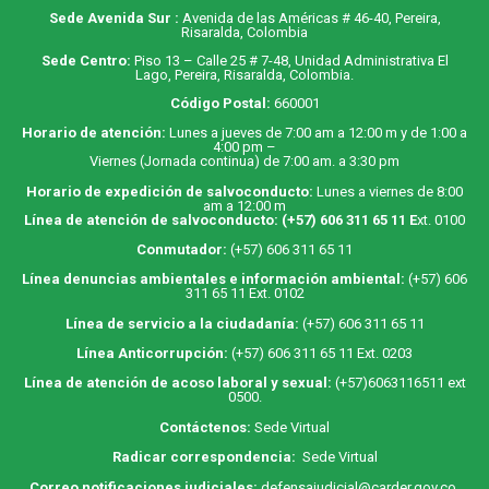
Sede Avenida Sur :
Avenida de las Américas # 46-40, Pereira,
Risaralda, Colombia
Sede Centro:
Piso 13 – Calle 25 # 7-48, Unidad Administrativa El
Lago, Pereira, Risaralda, Colombia.
Código Postal:
660001
Horario de atención:
Lunes a jueves de 7:00 am a 12:00 m y de 1:00 a
4:00 pm –
Viernes (Jornada continua) de 7:00 am. a 3:30 pm
Horario de expedición de salvoconducto:
Lunes a viernes de 8:00
am a 12:00 m
Línea de atención de salvoconducto:
(+57) 606 311 65 11
E
xt. 0100
Conmutador:
(+57) 606 311 65 11
Línea denuncias ambientales e información ambiental:
(+57) 606
311 65 11 Ext. 0102
Línea de servicio a la ciudadanía:
(+57) 606 311 65 11
Línea Anticorrupción:
(+57) 606 311 65 11 Ext. 0203
Línea de atención de acoso laboral y sexual:
(+57)6063116511
ext
0500.
Contáctenos:
Sede Virtual
Radicar correspondencia:
Sede Virtual
Correo notificaciones judiciales:
defensajudicial@carder.gov.co