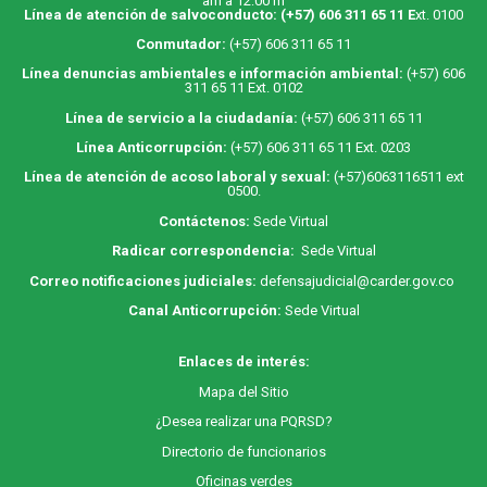
am a 12:00 m
Línea de atención de salvoconducto:
(+57) 606 311 65 11
E
xt. 0100
Conmutador:
(+57) 606 311 65 11
Línea denuncias ambientales e información ambiental:
(+57) 606
311 65 11 Ext. 0102
Línea de servicio a la ciudadanía:
(+57) 606 311 65 11
Línea Anticorrupción:
(+57) 606 311 65 11 Ext. 0203
Línea de atención de acoso laboral y sexual:
(+57)6063116511
ext
0500.
Contáctenos:
Sede Virtual
Radicar correspondencia:
Sede Virtual
Correo notificaciones judiciales:
defensajudicial@carder.gov.co
Canal Anticorrupción:
Sede Virtual
Enlaces de interés:
M
apa
del Sitio
¿Desea realizar una PQRSD?
Directorio de funcionarios
Oficinas verdes