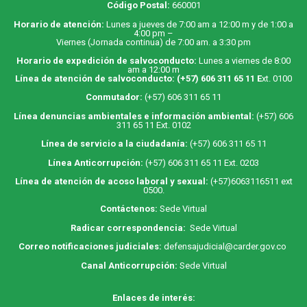
Código Postal:
660001
Horario de atención:
Lunes a jueves de 7:00 am a 12:00 m y de 1:00 a
4:00 pm –
Viernes (Jornada continua) de 7:00 am. a 3:30 pm
Horario de expedición de salvoconducto:
Lunes a viernes de 8:00
am a 12:00 m
Línea de atención de salvoconducto:
(+57) 606 311 65 11
E
xt. 0100
Conmutador:
(+57) 606 311 65 11
Línea denuncias ambientales e información ambiental:
(+57) 606
311 65 11 Ext. 0102
Línea de servicio a la ciudadanía:
(+57) 606 311 65 11
Línea Anticorrupción:
(+57) 606 311 65 11 Ext. 0203
Línea de atención de acoso laboral y sexual:
(+57)6063116511
ext
0500.
Contáctenos:
Sede Virtual
Radicar correspondencia:
Sede Virtual
Correo notificaciones judiciales:
defensajudicial@carder.gov.co
Canal Anticorrupción:
Sede Virtual
Enlaces de interés: