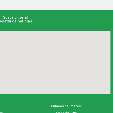
Suscribirse al
boletín de noticias
Enlaces de interés:
ia
M
apa
del Sitio