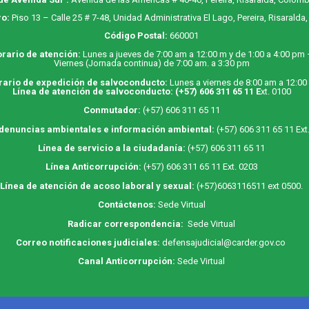
o:
Piso 13 – Calle 25 # 7-48, Unidad Administrativa El Lago, Pereira, Risaralda
Código Postal:
660001
rario de atención:
Lunes a jueves de 7:00 am a 12:00 m y de 1:00 a 4:00 pm
Viernes (Jornada continua) de 7:00 am. a 3:30 pm
rario de expedición de salvoconducto:
Lunes a viernes de 8:00 am a 12:00
Línea de atención de salvoconducto:
(+57) 606 311 65 11
E
xt. 0100
Conmutador:
(+57) 606 311 65 11
 denuncias ambientales e información ambiental:
(+57) 606 311 65 11 Ext
Línea de servicio a la ciudadanía:
(+57) 606 311 65 11
Línea Anticorrupción:
(+57) 606 311 65 11 Ext. 0203
Línea de atención de acoso laboral y sexual:
(+57)6063116511
ext 0500.
Contáctenos:
Sede Virtual
Radicar correspondencia:
Sede Virtual
Correo notificaciones judiciales:
defensajudicial@carder.gov.co
Canal Anticorrupción:
Sede Virtual