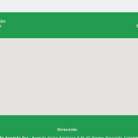
ión
n
Dirección:
de Avenida Sur :
Avenida de las Américas # 46-40, Pereira, Risaralda, Colomb