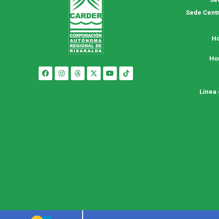
Sede Centr
Ho
Ho
Línea