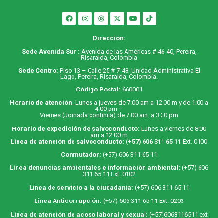
Dirección:
Sede Avenida Sur :
Avenida de las Américas # 46-40, Pereira,
Risaralda, Colombia
Sede Centro:
Piso 13 – Calle 25 # 7-48, Unidad Administrativa El
Lago, Pereira, Risaralda, Colombia.
Código Postal:
660001
Horario de atención:
Lunes a jueves de 7:00 am a 12:00 m y de 1:00 a
4:00 pm –
Viernes (Jornada continua) de 7:00 am. a 3:30 pm
Horario de expedición de salvoconducto:
Lunes a viernes de 8:00
am a 12:00 m
Línea de atención de salvoconducto:
(+57) 606 311 65 11
E
xt. 0100
Conmutador:
(+57) 606 311 65 11
Línea denuncias ambientales e información ambiental:
(+57) 606
311 65 11 Ext. 0102
Línea de servicio a la ciudadanía:
(+57) 606 311 65 11
Línea Anticorrupción:
(+57) 606 311 65 11 Ext. 0203
Línea de atención de acoso laboral y sexual:
(+57)6063116511
ext