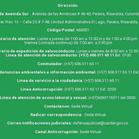
Dirección:
de Avenida Sur :
Avenida de las Américas # 46-40, Pereira, Risaralda, Colomb
o:
Piso 13 – Calle 25 # 7-48, Unidad Administrativa El Lago, Pereira, Risaralda
Código Postal:
660001
rario de atención:
Lunes a jueves de 7:00 am a 12:00 m y de 1:00 a 4:00 pm
Viernes (Jornada continua) de 7:00 am. a 3:30 pm
rario de expedición de salvoconducto:
Lunes a viernes de 8:00 am a 12:00
Línea de atención de salvoconducto:
(+57) 606 311 65 11
E
xt. 0100
Conmutador:
(+57) 606 311 65 11
 denuncias ambientales e información ambiental:
(+57) 606 311 65 11 Ext
Línea de servicio a la ciudadanía:
(+57) 606 311 65 11
Línea Anticorrupción:
(+57) 606 311 65 11 Ext. 0203
Línea de atención de acoso laboral y sexual:
(+57)6063116511
ext 0500.
Contáctenos:
Sede Virtual
Radicar correspondencia:
Sede Virtual
Correo notificaciones judiciales:
defensajudicial@carder.gov.co
Canal Anticorrupción:
Sede Virtual