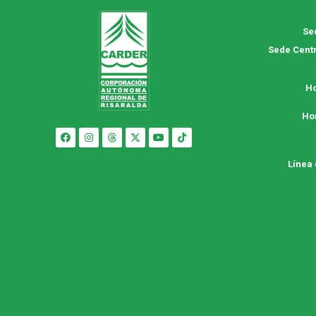
Se
Sede Centr
Ho
Ho
Línea