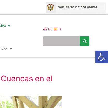
cipa
EN
ES
vicios
Ab
 Cuencas en el