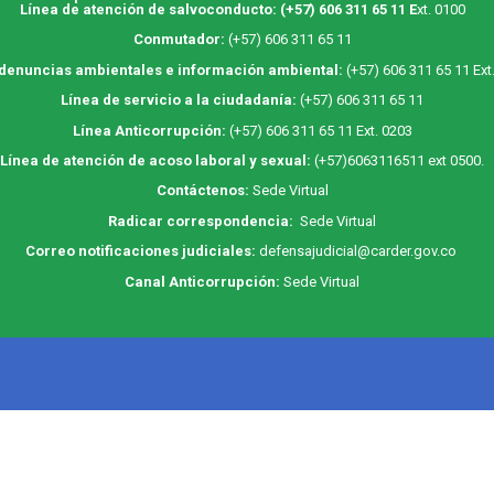
Línea de atención de salvoconducto:
(+57) 606 311 65 11
E
xt. 0100
Conmutador:
(+57) 606 311 65 11
 denuncias ambientales e información ambiental:
(+57) 606 311 65 11 Ext
Línea de servicio a la ciudadanía:
(+57) 606 311 65 11
Línea Anticorrupción:
(+57) 606 311 65 11 Ext. 0203
Línea de atención de acoso laboral y sexual:
(+57)6063116511
ext 0500.
Contáctenos:
Sede Virtual
Radicar correspondencia:
Sede Virtual
Correo notificaciones judiciales:
defensajudicial@carder.gov.co
Canal Anticorrupción:
Sede Virtual