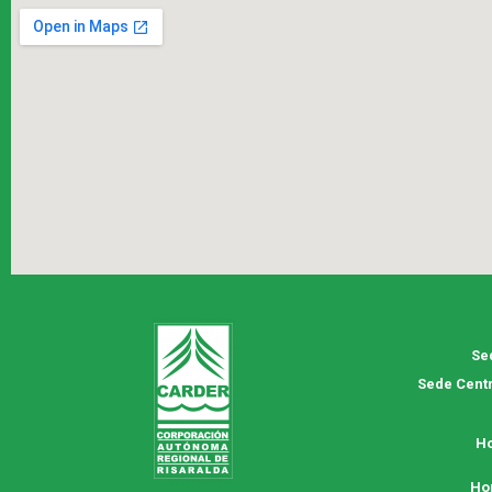
Se
Sede Centr
Ho
Ho