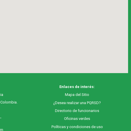
Enlaces de interés:
ia
M
apa
del Sitio
, Colombia.
¿Desea realizar una PQRSD?
Directorio de funcionarios
 –
Oficinas verdes
Políticas y condiciones de uso
 m