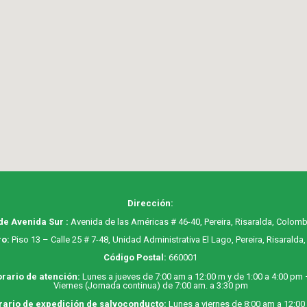
Dirección:
de Avenida Sur :
Avenida de las Américas # 46-40, Pereira, Risaralda, Colomb
o:
Piso 13 – Calle 25 # 7-48, Unidad Administrativa El Lago, Pereira, Risaralda
Código Postal:
660001
rario de atención:
Lunes a jueves de 7:00 am a 12:00 m y de 1:00 a 4:00 pm
Viernes (Jornada continua) de 7:00 am. a 3:30 pm
rario de expedición de salvoconducto:
Lunes a viernes de 8:00 am a 12:00