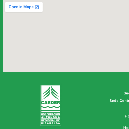
Se
Sede Centr
Ho
Ho