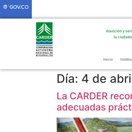
Atención y ser
la ciudada
Inicio
Institu
Día:
4 de abr
La CARDER recon
adecuadas práct