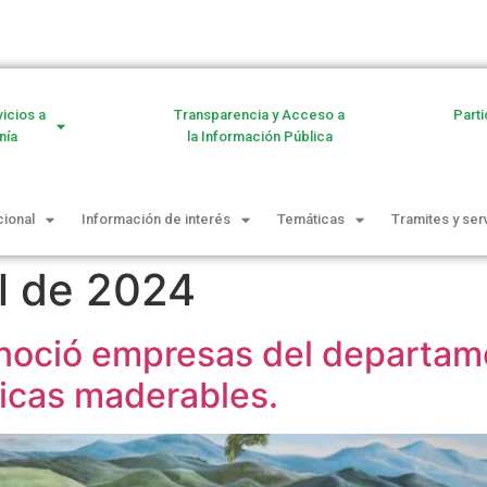
vicios a
Transparencia y Acceso a
Parti
nía
la Información Pública
cional
Información de interés
Temáticas
Tramites y ser
il de 2024
oció empresas del departam
icas maderables.