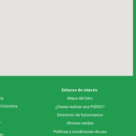
Enlaces de interés:
ia
M
apa
del Sitio
, Colombia.
¿Desea realizar una PQRSD?
Directorio de funcionarios
 –
Oficinas verdes
Políticas y condiciones de uso
 m