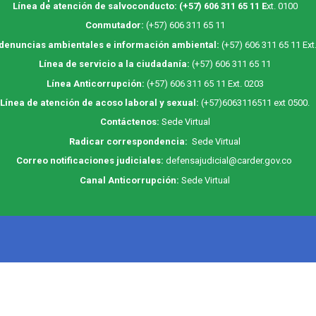
Línea de atención de salvoconducto:
(+57) 606 311 65 11
E
xt. 0100
Conmutador:
(+57) 606 311 65 11
 denuncias ambientales e información ambiental:
(+57) 606 311 65 11 Ext
Línea de servicio a la ciudadanía:
(+57) 606 311 65 11
Línea Anticorrupción:
(+57) 606 311 65 11 Ext. 0203
Línea de atención de acoso laboral y sexual:
(+57)6063116511
ext 0500.
Contáctenos:
Sede Virtual
Radicar correspondencia:
Sede Virtual
Correo notificaciones judiciales:
defensajudicial@carder.gov.co
Canal Anticorrupción:
Sede Virtual