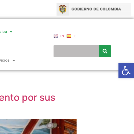
cipa
EN
ES
vicios
Ab
ento por sus