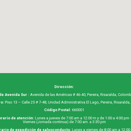
Dirección:
de Avenida Sur :
Avenida de las Américas # 46-40, Pereira, Risaralda, Colomb
o:
Piso 13 – Calle 25 # 7-48, Unidad Administrativa El Lago, Pereira, Risaralda
Código Postal:
660001
rario de atención:
Lunes a jueves de 7:00 am a 12:00 m y de 1:00 a 4:00 pm
Viernes (Jornada continua) de 7:00 am. a 3:30 pm
rario de expedición de salvoconducto:
Lunes a viernes de 8:00 am a 12:00