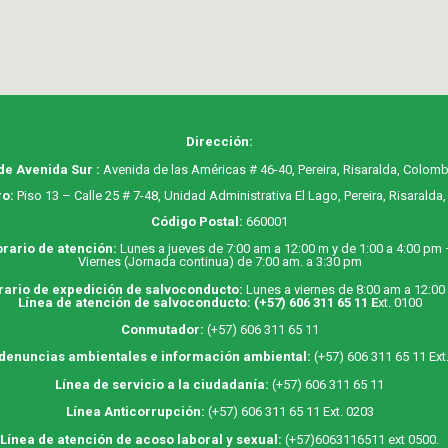
Dirección:
de Avenida Sur :
Avenida de las Américas # 46-40, Pereira, Risaralda, Colomb
o:
Piso 13 – Calle 25 # 7-48, Unidad Administrativa El Lago, Pereira, Risaralda
Código Postal:
660001
rario de atención:
Lunes a jueves de 7:00 am a 12:00 m y de 1:00 a 4:00 pm
Viernes (Jornada continua) de 7:00 am. a 3:30 pm
rario de expedición de salvoconducto:
Lunes a viernes de 8:00 am a 12:00
Línea de atención de salvoconducto:
(+57) 606 311 65 11
E
xt. 0100
Conmutador:
(+57) 606 311 65 11
 denuncias ambientales e información ambiental:
(+57) 606 311 65 11 Ext
Línea de servicio a la ciudadanía:
(+57) 606 311 65 11
Línea Anticorrupción:
(+57) 606 311 65 11 Ext. 0203
Línea de atención de acoso laboral y sexual:
(+57)6063116511
ext 0500.