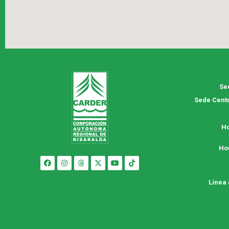
Se
Sede Centr
Ho
Ho
Línea