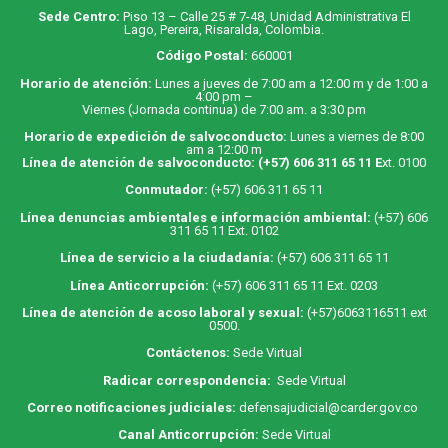
Sede Centro:
Piso 13 – Calle 25 # 7-48, Unidad Administrativa El
Lago, Pereira, Risaralda, Colombia.
Código Postal:
660001
Horario de atención:
Lunes a jueves de 7:00 am a 12:00 m y de 1:00 a
4:00 pm –
Viernes (Jornada continua) de 7:00 am. a 3:30 pm
Horario de expedición de salvoconducto:
Lunes a viernes de 8:00
am a 12:00 m
Línea de atención de salvoconducto:
(+57) 606 311 65 11
E
xt. 0100
Conmutador:
(+57) 606 311 65 11
Línea denuncias ambientales e información ambiental:
(+57) 606
311 65 11 Ext. 0102
Línea de servicio a la ciudadanía:
(+57) 606 311 65 11
Línea Anticorrupción:
(+57) 606 311 65 11 Ext. 0203
Línea de atención de acoso laboral y sexual:
(+57)6063116511
ext
0500.
Contáctenos:
Sede Virtual
Radicar correspondencia:
Sede Virtual
Correo notificaciones judiciales:
defensajudicial@carder.gov.co
Canal Anticorrupción:
Sede Virtual