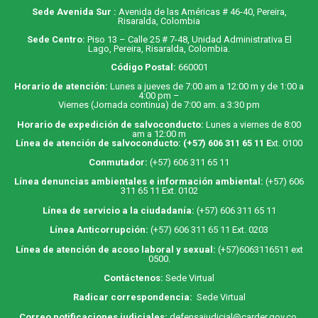
Sede Avenida Sur :
Avenida de las Américas # 46-40, Pereira,
Risaralda, Colombia
Sede Centro:
Piso 13 – Calle 25 # 7-48, Unidad Administrativa El
Lago, Pereira, Risaralda, Colombia.
Código Postal:
660001
Horario de atención:
Lunes a jueves de 7:00 am a 12:00 m y de 1:00 a
4:00 pm –
Viernes (Jornada continua) de 7:00 am. a 3:30 pm
Horario de expedición de salvoconducto:
Lunes a viernes de 8:00
am a 12:00 m
Línea de atención de salvoconducto:
(+57) 606 311 65 11
E
xt. 0100
Conmutador:
(+57) 606 311 65 11
Línea denuncias ambientales e información ambiental:
(+57) 606
311 65 11 Ext. 0102
Línea de servicio a la ciudadanía:
(+57) 606 311 65 11
Línea Anticorrupción:
(+57) 606 311 65 11 Ext. 0203
Línea de atención de acoso laboral y sexual:
(+57)6063116511
ext
0500.
Contáctenos:
Sede Virtual
Radicar correspondencia:
Sede Virtual
Correo notificaciones judiciales:
defensajudicial@carder.gov.co