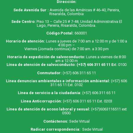
Dirección:
Sede Avenida Sur :
Avenida de las Américas # 46-40, Pereira,
Risaralda, Colombia
Sede Centro:
Piso 13 – Calle 25 # 7-48, Unidad Administrativa El
Lago, Pereira, Risaralda, Colombia.
Código Postal:
660001
Horario de atención:
Lunes a jueves de 7:00 am a 12:00 m y de 1:00 a
4:00 pm –
Viernes (Jornada continua) de 7:00 am. a 3:30 pm
Horario de expedición de salvoconducto:
Lunes a viernes de 8:00
am a 12:00 m
Línea de atención de salvoconducto:
(+57) 606 311 65 11
E
xt. 0100
Conmutador:
(+57) 606 311 65 11
Línea denuncias ambientales e información ambiental:
(+57) 606
311 65 11 Ext. 0102
Línea de servicio a la ciudadanía:
(+57) 606 311 65 11
Línea Anticorrupción:
(+57) 606 311 65 11 Ext. 0203
Línea de atención de acoso laboral y sexual:
(+57)6063116511
ext
0500.
Contáctenos:
Sede Virtual
Radicar correspondencia:
Sede Virtual