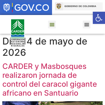
Ab
Día:
14 de mayo de
2026
CARDER y Masbosques
realizaron jornada de
control del caracol gigante
africano en Santuario