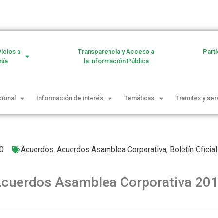
vicios a
Transparencia y Acceso a
Parti
nía
la Información Pública
cional
Información de interés
Temáticas
Tramites y ser
20
Acuerdos
,
Acuerdos Asamblea Corporativa
,
Boletín Oficial
cuerdos Asamblea Corporativa 20