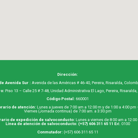
Dirección:
de Avenida Sur :
Avenida de las Américas # 46-40, Pereira, Risaralda, Colomb
o:
Piso 13 – Calle 25 # 7-48, Unidad Administrativa El Lago, Pereira, Risaralda
Código Postal:
660001
rario de atención:
Lunes a jueves de 7:00 am a 12:00 m y de 1:00 a 4:00 pm
Viernes (Jornada continua) de 7:00 am. a 3:30 pm
rario de expedición de salvoconducto:
Lunes a viernes de 8:00 am a 12:00
Línea de atención de salvoconducto:
(+57) 606 311 65 11
E
xt. 0100
Conmutador:
(+57) 606 311 65 11