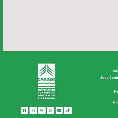
Se
Sede Centr
Ho
Ho