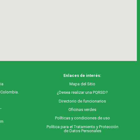
Enlaces de interés:
ia
M
apa
del Sitio
, Colombia.
¿Desea realizar una PQRSD?
Directorio de funcionarios
 –
Oficinas verdes
Políticas y condiciones de uso
 m
Política para el Tratamiento y Protección
de Datos Personales