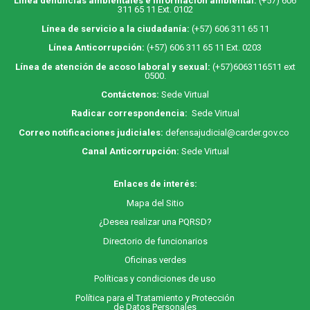
Línea denuncias ambientales e información ambiental:
(+57) 606
311 65 11 Ext. 0102
Línea de servicio a la ciudadanía:
(+57) 606 311 65 11
Línea Anticorrupción:
(+57) 606 311 65 11 Ext. 0203
Línea de atención de acoso laboral y sexual:
(+57)6063116511
ext
0500.
Contáctenos:
Sede Virtual
Radicar correspondencia:
Sede Virtual
Correo notificaciones judiciales:
defensajudicial@carder.gov.co
Canal Anticorrupción:
Sede Virtual
Enlaces de interés:
M
apa
del Sitio
¿Desea realizar una PQRSD?
Directorio de funcionarios
Oficinas verdes
Políticas y condiciones de uso
Política para el Tratamiento y Protección
de Datos Personales