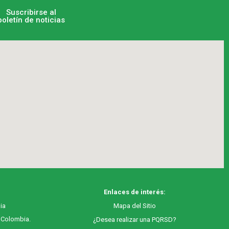
Suscribirse al
boletín de noticias
Enlaces de interés:
ia
M
apa
del Sitio
, Colombia.
¿Desea realizar una PQRSD?