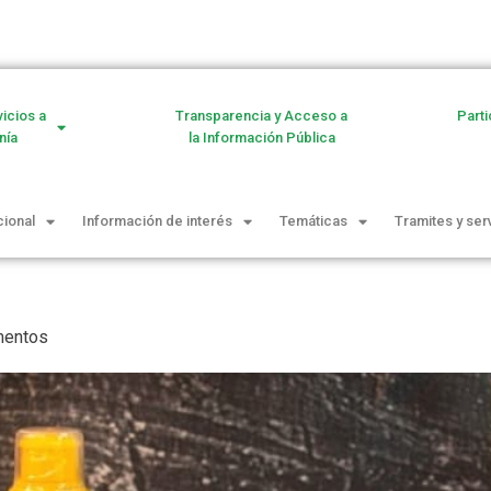
vicios a
Transparencia y Acceso a
Parti
nía
la Información Pública
cional
Información de interés
Temáticas
Tramites y ser
mentos