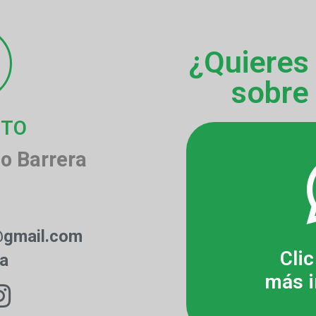
¿Quieres
sobre
CTO
o Barrera
@gmail.com
Clic
ia
más i