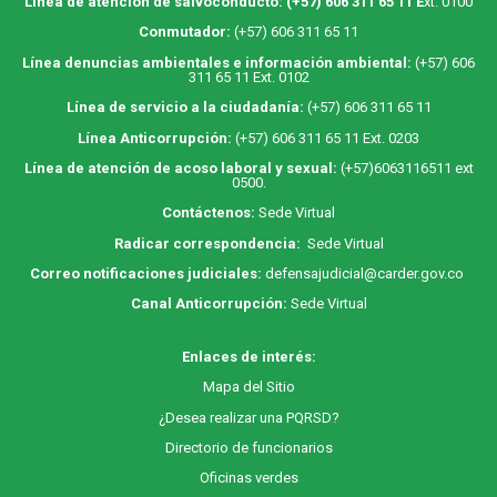
Línea de atención de salvoconducto:
(+57) 606 311 65 11
E
xt. 0100
Conmutador:
(+57) 606 311 65 11
Línea denuncias ambientales e información ambiental:
(+57) 606
311 65 11 Ext. 0102
Línea de servicio a la ciudadanía:
(+57) 606 311 65 11
Línea Anticorrupción:
(+57) 606 311 65 11 Ext. 0203
Línea de atención de acoso laboral y sexual:
(+57)6063116511
ext
0500.
Contáctenos:
Sede Virtual
Radicar correspondencia:
Sede Virtual
Correo notificaciones judiciales:
defensajudicial@carder.gov.co
Canal Anticorrupción:
Sede Virtual
Enlaces de interés:
M
apa
del Sitio
¿Desea realizar una PQRSD?
Directorio de funcionarios
Oficinas verdes