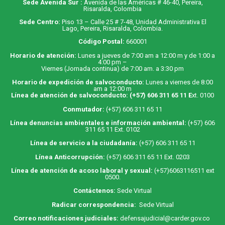
Sede Avenida Sur :
Avenida de las Américas # 46-40, Pereira,
Risaralda, Colombia
Sede Centro:
Piso 13 – Calle 25 # 7-48, Unidad Administrativa El
Lago, Pereira, Risaralda, Colombia.
Código Postal:
660001
Horario de atención:
Lunes a jueves de 7:00 am a 12:00 m y de 1:00 a
4:00 pm –
Viernes (Jornada continua) de 7:00 am. a 3:30 pm
Horario de expedición de salvoconducto:
Lunes a viernes de 8:00
am a 12:00 m
Línea de atención de salvoconducto:
(+57) 606 311 65 11
E
xt. 0100
Conmutador:
(+57) 606 311 65 11
Línea denuncias ambientales e información ambiental:
(+57) 606
311 65 11 Ext. 0102
Línea de servicio a la ciudadanía:
(+57) 606 311 65 11
Línea Anticorrupción:
(+57) 606 311 65 11 Ext. 0203
Línea de atención de acoso laboral y sexual:
(+57)6063116511
ext
0500.
Contáctenos:
Sede Virtual
Radicar correspondencia:
Sede Virtual
Correo notificaciones judiciales:
defensajudicial@carder.gov.co