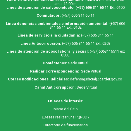
am a 12:00 m
Línea de atención de salvoconducto:
(+57) 606 311 65 11
E
xt. 0100
Conmutador:
(+57) 606 311 65 11
Línea denuncias ambientales e información ambiental:
(+57) 606
311 65 11 Ext. 0102
Línea de servicio a la ciudadanía:
(+57) 606 311 65 11
Línea Anticorrupción:
(+57) 606 311 65 11 Ext. 0203
Línea de atención de acoso laboral y sexual:
(+57)6063116511
ext
0500.
Contáctenos:
Sede Virtual
Radicar correspondencia:
Sede Virtual
Correo notificaciones judiciales:
defensajudicial@carder.gov.co
Canal Anticorrupción:
Sede Virtual
Enlaces de interés:
M
apa
del Sitio
¿Desea realizar una PQRSD?
Directorio de funcionarios