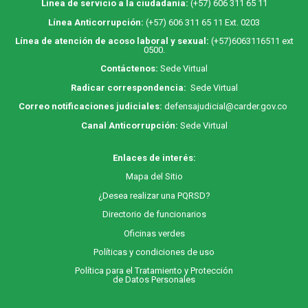
Línea de servicio a la ciudadanía:
(+57) 606 311 65 11
Línea Anticorrupción:
(+57) 606 311 65 11 Ext. 0203
Línea de atención de acoso laboral y sexual:
(+57)6063116511
ext
0500.
Contáctenos:
Sede Virtual
Radicar correspondencia:
Sede Virtual
Correo notificaciones judiciales:
defensajudicial@carder.gov.co
Canal Anticorrupción:
Sede Virtual
Enlaces de interés:
M
apa
del Sitio
¿Desea realizar una PQRSD?
Directorio de funcionarios
Oficinas verdes
Políticas y condiciones de uso
Política para el Tratamiento y Protección
de Datos Personales