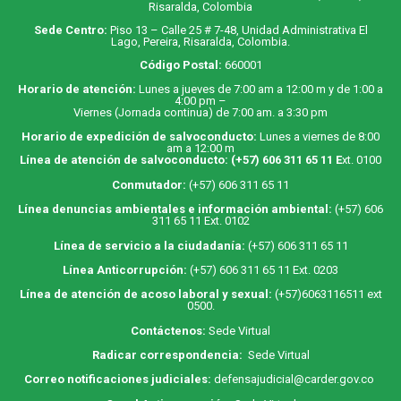
Risaralda, Colombia
Sede Centro:
Piso 13 – Calle 25 # 7-48, Unidad Administrativa El
Lago, Pereira, Risaralda, Colombia.
Código Postal:
660001
Horario de atención:
Lunes a jueves de 7:00 am a 12:00 m y de 1:00 a
4:00 pm –
Viernes (Jornada continua) de 7:00 am. a 3:30 pm
Horario de expedición de salvoconducto:
Lunes a viernes de 8:00
am a 12:00 m
Línea de atención de salvoconducto:
(+57) 606 311 65 11
E
xt. 0100
Conmutador:
(+57) 606 311 65 11
Línea denuncias ambientales e información ambiental:
(+57) 606
311 65 11 Ext. 0102
Línea de servicio a la ciudadanía:
(+57) 606 311 65 11
Línea Anticorrupción:
(+57) 606 311 65 11 Ext. 0203
Línea de atención de acoso laboral y sexual:
(+57)6063116511
ext
0500.
Contáctenos:
Sede Virtual
Radicar correspondencia:
Sede Virtual
Correo notificaciones judiciales:
defensajudicial@carder.gov.co