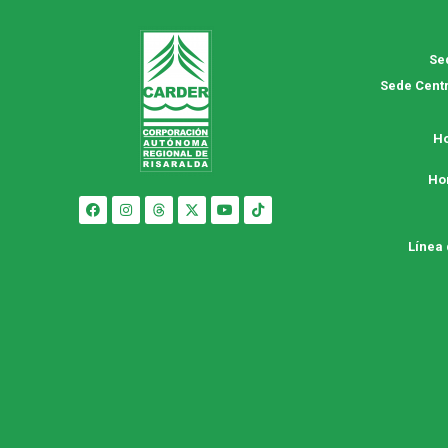
Se
Sede Centr
Ho
Ho
Línea