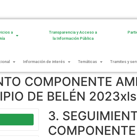
vicios a
Transparencia y Acceso a
Parti
nía
la Información Pública
cional
Información de interés
Temáticas
Tramites y ser
ENTO COMPONENTE AM
PIO DE BELÉN 2023xls
3. SEGUIMIEN
COMPONENTE 