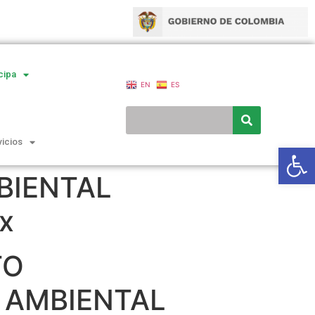
cipa
EN
ES
vicios
Ab
BIENTAL
x
TO
AMBIENTAL