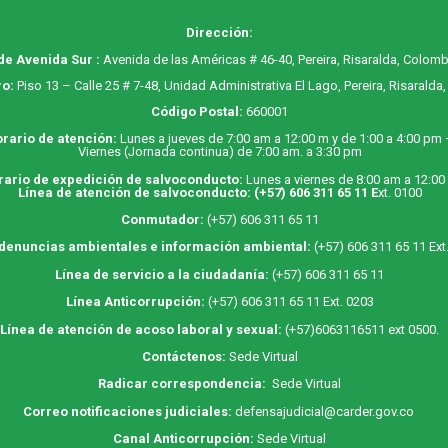
Dirección:
de Avenida Sur :
Avenida de las Américas # 46-40, Pereira, Risaralda, Colomb
o:
Piso 13 – Calle 25 # 7-48, Unidad Administrativa El Lago, Pereira, Risaralda
Código Postal:
660001
rario de atención:
Lunes a jueves de 7:00 am a 12:00 m y de 1:00 a 4:00 pm
Viernes (Jornada continua) de 7:00 am. a 3:30 pm
rario de expedición de salvoconducto:
Lunes a viernes de 8:00 am a 12:00
Línea de atención de salvoconducto:
(+57) 606 311 65 11
E
xt. 0100
Conmutador:
(+57) 606 311 65 11
 denuncias ambientales e información ambiental:
(+57) 606 311 65 11 Ext
Línea de servicio a la ciudadanía:
(+57) 606 311 65 11
Línea Anticorrupción:
(+57) 606 311 65 11 Ext. 0203
Línea de atención de acoso laboral y sexual:
(+57)6063116511
ext 0500.
Contáctenos:
Sede Virtual
Radicar correspondencia:
Sede Virtual
Correo notificaciones judiciales:
defensajudicial@carder.gov.co
Canal Anticorrupción:
Sede Virtual