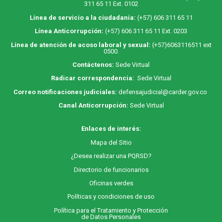
311 65 11 Ext. 0102
Línea de servicio a la ciudadanía:
(+57) 606 311 65 11
Línea Anticorrupción:
(+57) 606 311 65 11 Ext. 0203
Línea de atención de acoso laboral y sexual:
(+57)6063116511
ext
0500.
Contáctenos:
Sede Virtual
Radicar correspondencia:
Sede Virtual
Correo notificaciones judiciales:
defensajudicial@carder.gov.co
Canal Anticorrupción:
Sede Virtual
Enlaces de interés:
M
apa
del Sitio
¿Desea realizar una PQRSD?
Directorio de funcionarios
Oficinas verdes
Políticas y condiciones de uso
Política para el Tratamiento y Protección
de Datos Personales