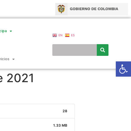
cipa
EN
ES
vicios
Ab
e 2021
28
1.33 MB