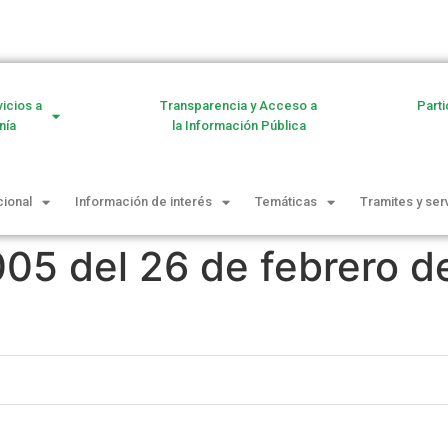
vicios a
Transparencia y Acceso a
Parti
nía
la Información Pública
cional
Información de interés
Temáticas
Tramites y ser
05 del 26 de febrero d