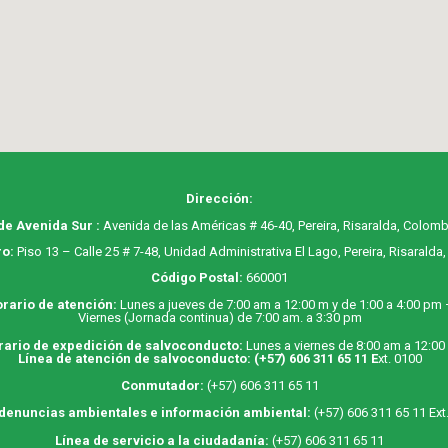
Dirección:
de Avenida Sur :
Avenida de las Américas # 46-40, Pereira, Risaralda, Colomb
o:
Piso 13 – Calle 25 # 7-48, Unidad Administrativa El Lago, Pereira, Risaralda
Código Postal:
660001
rario de atención:
Lunes a jueves de 7:00 am a 12:00 m y de 1:00 a 4:00 pm
Viernes (Jornada continua) de 7:00 am. a 3:30 pm
rario de expedición de salvoconducto:
Lunes a viernes de 8:00 am a 12:00
Línea de atención de salvoconducto:
(+57) 606 311 65 11
E
xt. 0100
Conmutador:
(+57) 606 311 65 11
 denuncias ambientales e información ambiental:
(+57) 606 311 65 11 Ext
Línea de servicio a la ciudadanía:
(+57) 606 311 65 11