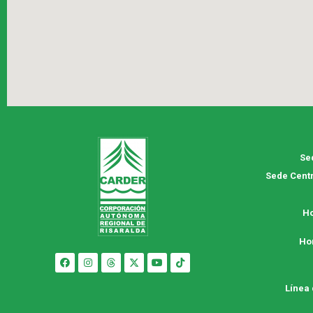
Se
Sede Centr
Ho
Ho
Línea