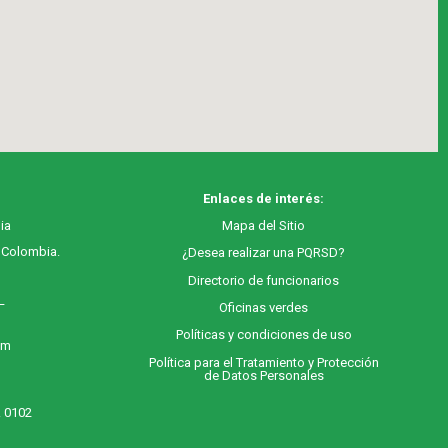
Enlaces de interés:
ia
M
apa
del Sitio
, Colombia.
¿Desea realizar una PQRSD?
Directorio de funcionarios
 –
Oficinas verdes
Políticas y condiciones de uso
 m
Política para el Tratamiento y Protección
de Datos Personales
. 0102