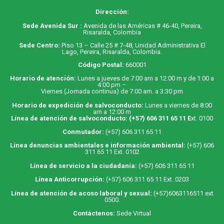
Dirección:
Sede Avenida Sur :
Avenida de las Américas # 46-40, Pereira,
Risaralda, Colombia
Sede Centro:
Piso 13 – Calle 25 # 7-48, Unidad Administrativa El
Lago, Pereira, Risaralda, Colombia.
Código Postal:
660001
Horario de atención:
Lunes a jueves de 7:00 am a 12:00 m y de 1:00 a
4:00 pm –
Viernes (Jornada continua) de 7:00 am. a 3:30 pm
Horario de expedición de salvoconducto:
Lunes a viernes de 8:00
am a 12:00 m
Línea de atención de salvoconducto:
(+57) 606 311 65 11
E
xt. 0100
Conmutador:
(+57) 606 311 65 11
Línea denuncias ambientales e información ambiental:
(+57) 606
311 65 11 Ext. 0102
Línea de servicio a la ciudadanía:
(+57) 606 311 65 11
Línea Anticorrupción:
(+57) 606 311 65 11 Ext. 0203
Línea de atención de acoso laboral y sexual:
(+57)6063116511
ext
0500.
Contáctenos:
Sede Virtual