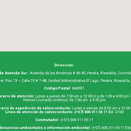
Dirección:
de Avenida Sur :
Avenida de las Américas # 46-40, Pereira, Risaralda, Colomb
o:
Piso 13 – Calle 25 # 7-48, Unidad Administrativa El Lago, Pereira, Risaralda
Código Postal:
660001
rario de atención:
Lunes a jueves de 7:00 am a 12:00 m y de 1:00 a 4:00 pm
Viernes (Jornada continua) de 7:00 am. a 3:30 pm
rario de expedición de salvoconducto:
Lunes a viernes de 8:00 am a 12:00
Línea de atención de salvoconducto:
(+57) 606 311 65 11
E
xt. 0100
Conmutador:
(+57) 606 311 65 11
 denuncias ambientales e información ambiental:
(+57) 606 311 65 11 Ext