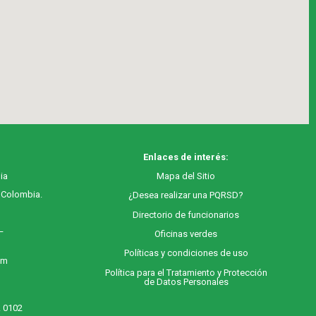
Enlaces de interés:
ia
M
apa
del Sitio
, Colombia.
¿Desea realizar una PQRSD?
Directorio de funcionarios
 –
Oficinas verdes
Políticas y condiciones de uso
 m
Política para el Tratamiento y Protección
de Datos Personales
. 0102