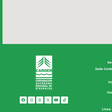
Se
Sede Centr
Ho
Ho
Línea