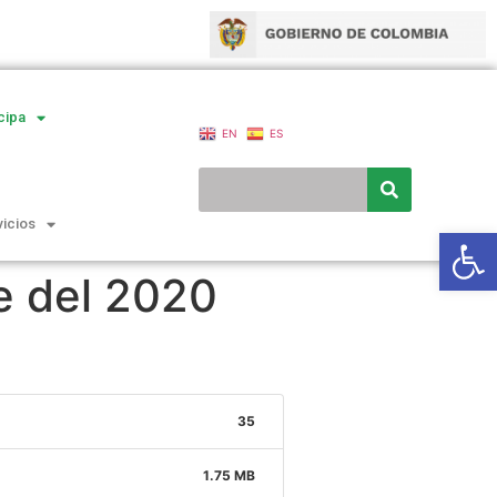
cipa
EN
ES
vicios
Ab
e del 2020
35
1.75 MB