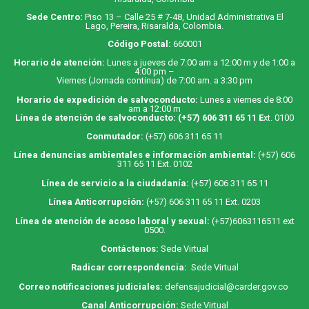
Sede Centro:
Piso 13 – Calle 25 # 7-48, Unidad Administrativa El
Lago, Pereira, Risaralda, Colombia.
Código Postal:
660001
Horario de atención:
Lunes a jueves de 7:00 am a 12:00 m y de 1:00 a
4:00 pm –
Viernes (Jornada continua) de 7:00 am. a 3:30 pm
Horario de expedición de salvoconducto:
Lunes a viernes de 8:00
am a 12:00 m
Línea de atención de salvoconducto:
(+57) 606 311 65 11
E
xt. 0100
Conmutador:
(+57) 606 311 65 11
Línea denuncias ambientales e información ambiental:
(+57) 606
311 65 11 Ext. 0102
Línea de servicio a la ciudadanía:
(+57) 606 311 65 11
Línea Anticorrupción:
(+57) 606 311 65 11 Ext. 0203
Línea de atención de acoso laboral y sexual:
(+57)6063116511
ext
0500.
Contáctenos:
Sede Virtual
Radicar correspondencia:
Sede Virtual
Correo notificaciones judiciales:
defensajudicial@carder.gov.co
Canal Anticorrupción:
Sede Virtual