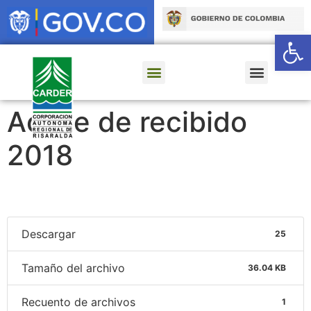
Ab
Acuse de recibido
2018
Descargar
25
Tamaño del archivo
36.04 KB
Recuento de archivos
1