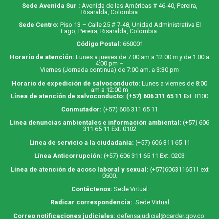
Sede Avenida Sur :
Avenida de las Américas # 46-40, Pereira,
Risaralda, Colombia
Sede Centro:
Piso 13 – Calle 25 # 7-48, Unidad Administrativa El
Lago, Pereira, Risaralda, Colombia.
Código Postal:
660001
Horario de atención:
Lunes a jueves de 7:00 am a 12:00 m y de 1:00 a
4:00 pm –
Viernes (Jornada continua) de 7:00 am. a 3:30 pm
Horario de expedición de salvoconducto:
Lunes a viernes de 8:00
am a 12:00 m
Línea de atención de salvoconducto:
(+57) 606 311 65 11
E
xt. 0100
Conmutador:
(+57) 606 311 65 11
Línea denuncias ambientales e información ambiental:
(+57) 606
311 65 11 Ext. 0102
Línea de servicio a la ciudadanía:
(+57) 606 311 65 11
Línea Anticorrupción:
(+57) 606 311 65 11 Ext. 0203
Línea de atención de acoso laboral y sexual:
(+57)6063116511
ext
0500.
Contáctenos:
Sede Virtual
Radicar correspondencia:
Sede Virtual
Correo notificaciones judiciales:
defensajudicial@carder.gov.co