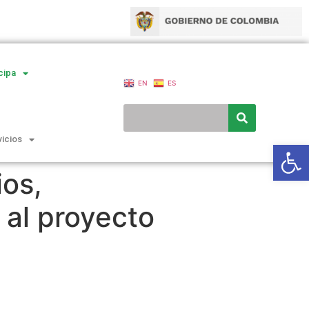
cipa
EN
ES
vicios
Ab
ios,
 al proyecto