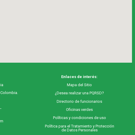
Enlaces de interés:
ia
M
apa
del Sitio
, Colombia.
¿Desea realizar una PQRSD?
Directorio de funcionarios
 –
Oficinas verdes
Políticas y condiciones de uso
 m
Política para el Tratamiento y Protección
de Datos Personales