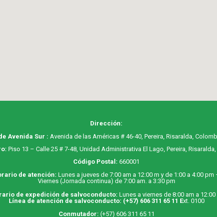
Dirección:
de Avenida Sur :
Avenida de las Américas # 46-40, Pereira, Risaralda, Colomb
o:
Piso 13 – Calle 25 # 7-48, Unidad Administrativa El Lago, Pereira, Risaralda
Código Postal:
660001
rario de atención:
Lunes a jueves de 7:00 am a 12:00 m y de 1:00 a 4:00 pm
Viernes (Jornada continua) de 7:00 am. a 3:30 pm
rario de expedición de salvoconducto:
Lunes a viernes de 8:00 am a 12:00
Línea de atención de salvoconducto:
(+57) 606 311 65 11
E
xt. 0100
Conmutador:
(+57) 606 311 65 11