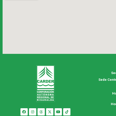
Se
Sede Centr
Ho
Ho