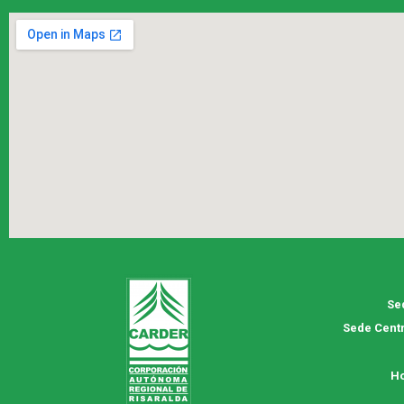
Se
Sede Centr
Ho