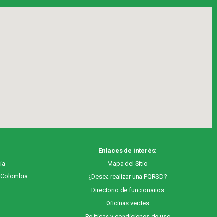
Enlaces de interés:
ia
M
apa
del Sitio
, Colombia.
¿Desea realizar una PQRSD?
Directorio de funcionarios
 –
Oficinas verdes
Políticas y condiciones de uso