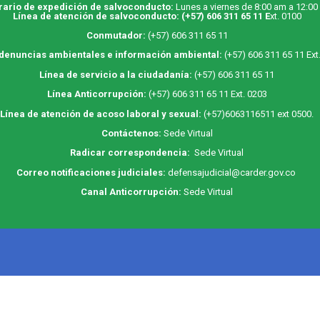
rario de expedición de salvoconducto:
Lunes a viernes de 8:00 am a 12:00
Línea de atención de salvoconducto:
(+57) 606 311 65 11
E
xt. 0100
Conmutador:
(+57) 606 311 65 11
 denuncias ambientales e información ambiental:
(+57) 606 311 65 11 Ext
Línea de servicio a la ciudadanía:
(+57) 606 311 65 11
Línea Anticorrupción:
(+57) 606 311 65 11 Ext. 0203
Línea de atención de acoso laboral y sexual:
(+57)6063116511
ext 0500.
Contáctenos:
Sede Virtual
Radicar correspondencia:
Sede Virtual
Correo notificaciones judiciales:
defensajudicial@carder.gov.co
Canal Anticorrupción:
Sede Virtual