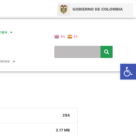
cipa
EN
ES
vicios
Ab
294
2.17 MB