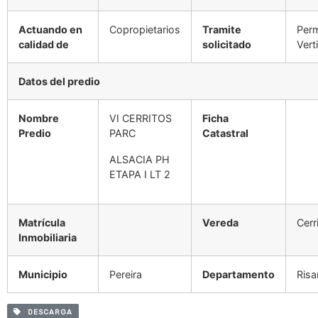
Actuando en
Copropietarios
Tramite
Per
calidad de
solicitado
Vert
Datos del predio
Nombre
VI CERRITOS
Ficha
Predio
PARC
Catastral
ALSACIA PH
ETAPA I LT 2
Matrícula
Vereda
Cerr
Inmobiliaria
Municipio
Pereira
Departamento
Risa
DESCARGA