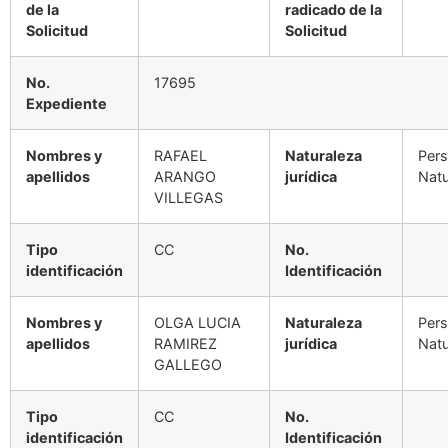
de la
radicado de la
Solicitud
Solicitud
No.
17695
Expediente
Nombres y
RAFAEL
Naturaleza
Per
apellidos
ARANGO
jurídica
Natu
VILLEGAS
Tipo
CC
No.
identificación
Identificación
Nombres y
OLGA LUCIA
Naturaleza
Per
apellidos
RAMIREZ
jurídica
Natu
GALLEGO
Tipo
CC
No.
identificación
Identificación