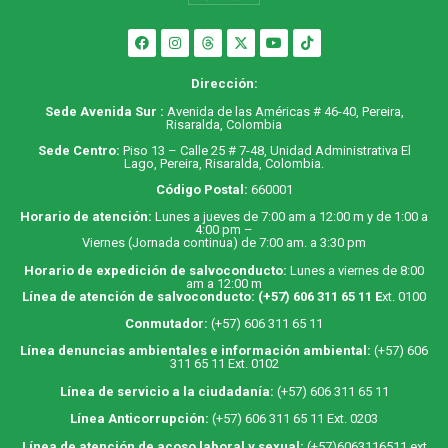
Dirección:
Sede Avenida Sur :
Avenida de las Américas # 46-40, Pereira,
Risaralda, Colombia
Sede Centro:
Piso 13 – Calle 25 # 7-48, Unidad Administrativa El
Lago, Pereira, Risaralda, Colombia.
Código Postal:
660001
Horario de atención:
Lunes a jueves de 7:00 am a 12:00 m y de 1:00 a
4:00 pm –
Viernes (Jornada continua) de 7:00 am. a 3:30 pm
Horario de expedición de salvoconducto:
Lunes a viernes de 8:00
am a 12:00 m
Línea de atención de salvoconducto:
(+57) 606 311 65 11
E
xt. 0100
Conmutador:
(+57) 606 311 65 11
Línea denuncias ambientales e información ambiental:
(+57) 606
311 65 11 Ext. 0102
Línea de servicio a la ciudadanía:
(+57) 606 311 65 11
Línea Anticorrupción:
(+57) 606 311 65 11 Ext. 0203
Línea de atención de acoso laboral y sexual:
(+57)6063116511
ext