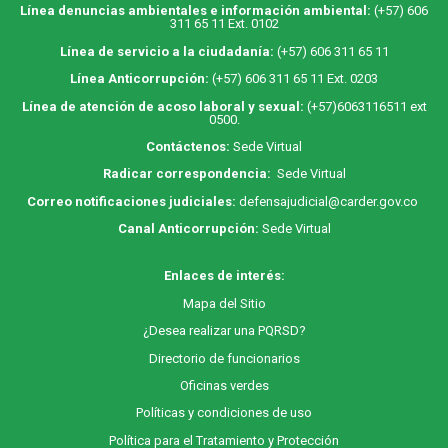
Línea denuncias ambientales e información ambiental:
(+57) 606
311 65 11 Ext. 0102
Línea de servicio a la ciudadanía:
(+57) 606 311 65 11
Línea Anticorrupción:
(+57) 606 311 65 11 Ext. 0203
Línea de atención de acoso laboral y sexual:
(+57)6063116511
ext
0500.
Contáctenos:
Sede Virtual
Radicar correspondencia:
Sede Virtual
Correo notificaciones judiciales:
defensajudicial@carder.gov.co
Canal Anticorrupción:
Sede Virtual
Enlaces de interés:
M
apa
del Sitio
¿Desea realizar una PQRSD?
Directorio de funcionarios
Oficinas verdes
Políticas y condiciones de uso
Política para el Tratamiento y Protección