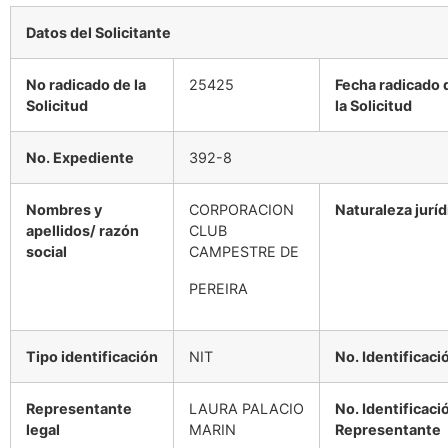
Datos
del
Solicitante
No
radicado
de
la
25425
Fecha
radicado
Solicitud
la Solicitud
No.
Expediente
392-8
Nombres y
CORPORACION
Naturaleza
juríd
apellidos/
razón
CLUB
social
CAMPESTRE DE
PEREIRA
Tipo
identificación
NIT
No.
Identificaci
Representante
LAURA PALACIO
No.
Identificaci
legal
MARIN
Representante