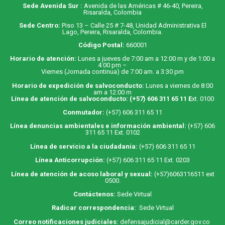
Sede Avenida Sur :
Avenida de las Américas # 46-40, Pereira,
Risaralda, Colombia
Sede Centro:
Piso 13 – Calle 25 # 7-48, Unidad Administrativa El
Lago, Pereira, Risaralda, Colombia.
Código Postal:
660001
Horario de atención:
Lunes a jueves de 7:00 am a 12:00 m y de 1:00 a
4:00 pm –
Viernes (Jornada continua) de 7:00 am. a 3:30 pm
Horario de expedición de salvoconducto:
Lunes a viernes de 8:00
am a 12:00 m
Línea de atención de salvoconducto:
(+57) 606 311 65 11
E
xt. 0100
Conmutador:
(+57) 606 311 65 11
Línea denuncias ambientales e información ambiental:
(+57) 606
311 65 11 Ext. 0102
Línea de servicio a la ciudadanía:
(+57) 606 311 65 11
Línea Anticorrupción:
(+57) 606 311 65 11 Ext. 0203
Línea de atención de acoso laboral y sexual:
(+57)6063116511
ext
0500.
Contáctenos:
Sede Virtual
Radicar correspondencia:
Sede Virtual
Correo notificaciones judiciales:
defensajudicial@carder.gov.co