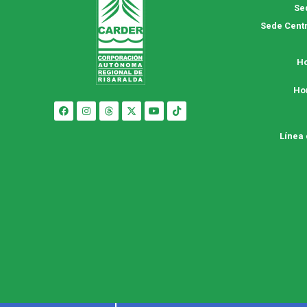
Se
Sede Centr
Ho
Ho
Línea