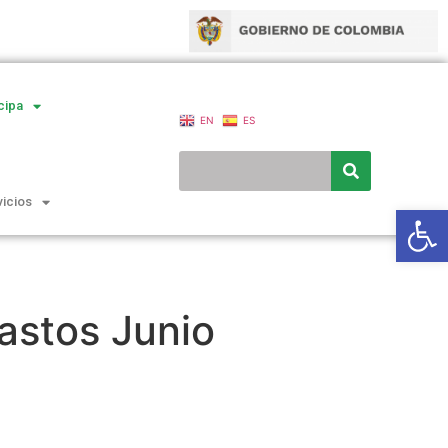
cipa
EN
ES
vicios
Ab
astos Junio