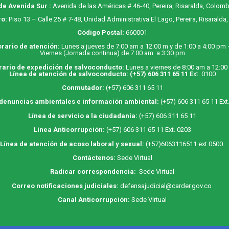
de Avenida Sur :
Avenida de las Américas # 46-40, Pereira, Risaralda, Colomb
o:
Piso 13 – Calle 25 # 7-48, Unidad Administrativa El Lago, Pereira, Risaralda
Código Postal:
660001
rario de atención:
Lunes a jueves de 7:00 am a 12:00 m y de 1:00 a 4:00 pm
Viernes (Jornada continua) de 7:00 am. a 3:30 pm
rario de expedición de salvoconducto:
Lunes a viernes de 8:00 am a 12:00
Línea de atención de salvoconducto:
(+57) 606 311 65 11
E
xt. 0100
Conmutador:
(+57) 606 311 65 11
 denuncias ambientales e información ambiental:
(+57) 606 311 65 11 Ext
Línea de servicio a la ciudadanía:
(+57) 606 311 65 11
Línea Anticorrupción:
(+57) 606 311 65 11 Ext. 0203
Línea de atención de acoso laboral y sexual:
(+57)6063116511
ext 0500.
Contáctenos:
Sede Virtual
Radicar correspondencia:
Sede Virtual
Correo notificaciones judiciales:
defensajudicial@carder.gov.co
Canal Anticorrupción:
Sede Virtual