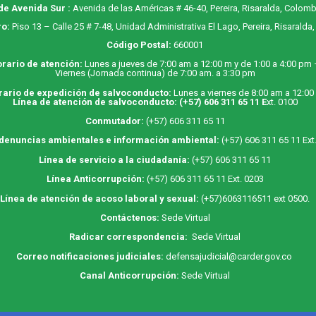
de Avenida Sur :
Avenida de las Américas # 46-40, Pereira, Risaralda, Colomb
o:
Piso 13 – Calle 25 # 7-48, Unidad Administrativa El Lago, Pereira, Risaralda
Código Postal:
660001
rario de atención:
Lunes a jueves de 7:00 am a 12:00 m y de 1:00 a 4:00 pm
Viernes (Jornada continua) de 7:00 am. a 3:30 pm
rario de expedición de salvoconducto:
Lunes a viernes de 8:00 am a 12:00
Línea de atención de salvoconducto:
(+57) 606 311 65 11
E
xt. 0100
Conmutador:
(+57) 606 311 65 11
 denuncias ambientales e información ambiental:
(+57) 606 311 65 11 Ext
Línea de servicio a la ciudadanía:
(+57) 606 311 65 11
Línea Anticorrupción:
(+57) 606 311 65 11 Ext. 0203
Línea de atención de acoso laboral y sexual:
(+57)6063116511
ext 0500.
Contáctenos:
Sede Virtual
Radicar correspondencia:
Sede Virtual
Correo notificaciones judiciales:
defensajudicial@carder.gov.co
Canal Anticorrupción:
Sede Virtual