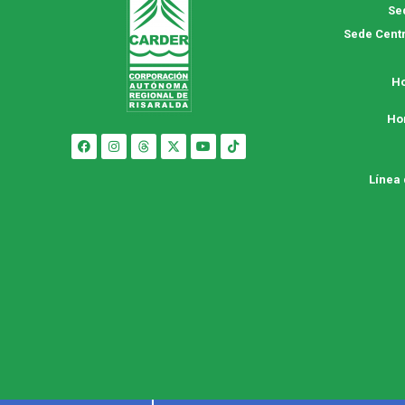
Se
Sede Centr
Ho
Ho
Línea