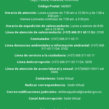
Código Postal:
660001
Horario de atención:
Lunes a jueves de 7:00 am a 12:00 m y de 1:00 a
4:00 pm –
Viernes (Jornada continua) de 7:00 am. a 3:30 pm
Horario de expedición de salvoconducto:
Lunes a viernes de 8:00
am a 12:00 m
Línea de atención de salvoconducto:
(+57) 606 311 65 11
E
xt. 0100
Conmutador:
(+57) 606 311 65 11
Línea denuncias ambientales e información ambiental:
(+57) 606
311 65 11 Ext. 0102
Línea de servicio a la ciudadanía:
(+57) 606 311 65 11
Línea Anticorrupción:
(+57) 606 311 65 11 Ext. 0203
Línea de atención de acoso laboral y sexual:
(+57)6063116511
ext
0500.
Contáctenos:
Sede Virtual
Radicar correspondencia:
Sede Virtual
Correo notificaciones judiciales:
defensajudicial@carder.gov.co
Canal Anticorrupción:
Sede Virtual