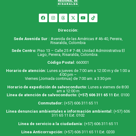
Dirección:
Sede Avenida Sur :
Avenida de las Américas # 46-40, Pereira,
Risaralda, Colombia
Sede Centro:
Piso 13 – Calle 25 # 7-48, Unidad Administrativa El
Lago, Pereira, Risaralda, Colombia.
Código Postal:
660001
Horario de atención:
Lunes a jueves de 7:00 am a 12:00 m y de 1:00 a
4:00 pm –
Viernes (Jornada continua) de 7:00 am. a 3:30 pm
Horario de expedición de salvoconducto:
Lunes a viernes de 8:00
am a 12:00 m
Línea de atención de salvoconducto:
(+57) 606 311 65 11
E
xt. 0100
Conmutador:
(+57) 606 311 65 11
Línea denuncias ambientales e información ambiental:
(+57) 606
311 65 11 Ext. 0102
Línea de servicio a la ciudadanía:
(+57) 606 311 65 11
Línea Anticorrupción:
(+57) 606 311 65 11 Ext. 0203