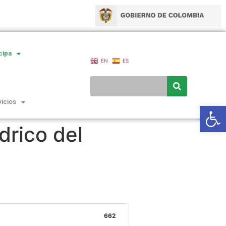
cipa
EN
ES
vicios
Ab
drico del
662