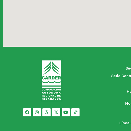
Se
Sede Centr
Ho
Ho
Línea