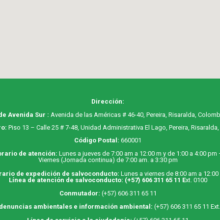
Dirección:
de Avenida Sur :
Avenida de las Américas # 46-40, Pereira, Risaralda, Colomb
o:
Piso 13 – Calle 25 # 7-48, Unidad Administrativa El Lago, Pereira, Risaralda
Código Postal:
660001
rario de atención:
Lunes a jueves de 7:00 am a 12:00 m y de 1:00 a 4:00 pm
Viernes (Jornada continua) de 7:00 am. a 3:30 pm
rario de expedición de salvoconducto:
Lunes a viernes de 8:00 am a 12:00
Línea de atención de salvoconducto:
(+57) 606 311 65 11
E
xt. 0100
Conmutador:
(+57) 606 311 65 11
 denuncias ambientales e información ambiental:
(+57) 606 311 65 11 Ext