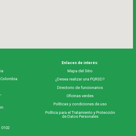
Enlaces de interés:
ia
M
apa
del Sitio
, Colombia.
¿Desea realizar una PQRSD?
Directorio de funcionarios
 –
Oficinas verdes
Políticas y condiciones de uso
 m
Política para el Tratamiento y Protección
de Datos Personales
. 0102