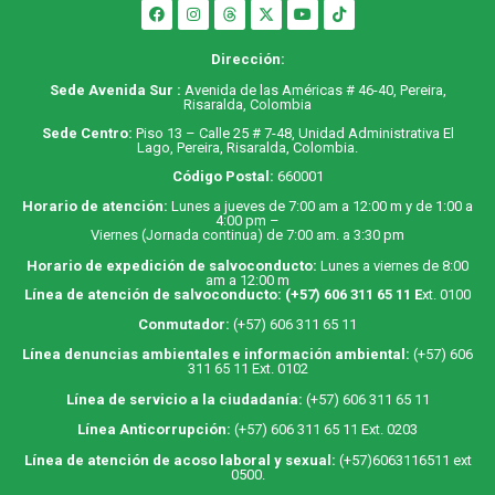
Dirección:
Sede Avenida Sur :
Avenida de las Américas # 46-40, Pereira,
Risaralda, Colombia
Sede Centro:
Piso 13 – Calle 25 # 7-48, Unidad Administrativa El
Lago, Pereira, Risaralda, Colombia.
Código Postal:
660001
Horario de atención:
Lunes a jueves de 7:00 am a 12:00 m y de 1:00 a
4:00 pm –
Viernes (Jornada continua) de 7:00 am. a 3:30 pm
Horario de expedición de salvoconducto:
Lunes a viernes de 8:00
am a 12:00 m
Línea de atención de salvoconducto:
(+57) 606 311 65 11
E
xt. 0100
Conmutador:
(+57) 606 311 65 11
Línea denuncias ambientales e información ambiental:
(+57) 606
311 65 11 Ext. 0102
Línea de servicio a la ciudadanía:
(+57) 606 311 65 11
Línea Anticorrupción:
(+57) 606 311 65 11 Ext. 0203
Línea de atención de acoso laboral y sexual:
(+57)6063116511
ext
0500.