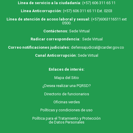
Línea de servicio a la ciudadanía:
(+57) 606 311 65 11
Línea Anticorrupción:
(+57) 606 311 65 11 Ext. 0203
Línea de atención de acoso laboral y sexual:
(+57)6063116511
ext
0500.
Contáctenos:
Sede Virtual
Radicar correspondencia:
Sede Virtual
Correo notificaciones judiciales:
defensajudicial@carder.gov.co
Canal Anticorrupción:
Sede Virtual
Enlaces de interés:
M
apa
del Sitio
¿Desea realizar una PQRSD?
Directorio de funcionarios
Oficinas verdes
Políticas y condiciones de uso
Política para el Tratamiento y Protección
de Datos Personales