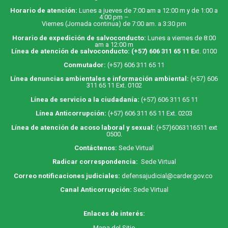
Horario de atención:
Lunes a jueves de 7:00 am a 12:00 m y de 1:00 a
4:00 pm –
Viernes (Jornada continua) de 7:00 am. a 3:30 pm
Horario de expedición de salvoconducto:
Lunes a viernes de 8:00
am a 12:00 m
Línea de atención de salvoconducto:
(+57) 606 311 65 11
E
xt. 0100
Conmutador:
(+57) 606 311 65 11
Línea denuncias ambientales e información ambiental:
(+57) 606
311 65 11 Ext. 0102
Línea de servicio a la ciudadanía:
(+57) 606 311 65 11
Línea Anticorrupción:
(+57) 606 311 65 11 Ext. 0203
Línea de atención de acoso laboral y sexual:
(+57)6063116511
ext
0500.
Contáctenos:
Sede Virtual
Radicar correspondencia:
Sede Virtual
Correo notificaciones judiciales:
defensajudicial@carder.gov.co
Canal Anticorrupción:
Sede Virtual
Enlaces de interés:
M
apa
del Sitio