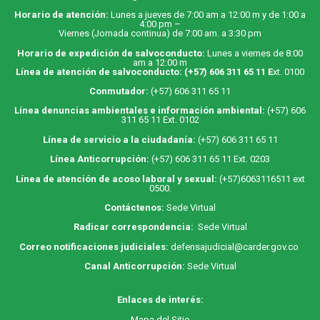
Horario de atención:
Lunes a jueves de 7:00 am a 12:00 m y de 1:00 a
4:00 pm –
Viernes (Jornada continua) de 7:00 am. a 3:30 pm
Horario de expedición de salvoconducto:
Lunes a viernes de 8:00
am a 12:00 m
Línea de atención de salvoconducto:
(+57) 606 311 65 11
E
xt. 0100
Conmutador:
(+57) 606 311 65 11
Línea denuncias ambientales e información ambiental:
(+57) 606
311 65 11 Ext. 0102
Línea de servicio a la ciudadanía:
(+57) 606 311 65 11
Línea Anticorrupción:
(+57) 606 311 65 11 Ext. 0203
Línea de atención de acoso laboral y sexual:
(+57)6063116511
ext
0500.
Contáctenos:
Sede Virtual
Radicar correspondencia:
Sede Virtual
Correo notificaciones judiciales:
defensajudicial@carder.gov.co
Canal Anticorrupción:
Sede Virtual
Enlaces de interés:
M
apa
del Sitio