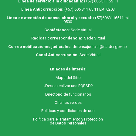
Línea de servicio a la ciudadanía:
(+57) 606 311 65 11
Línea Anticorrupción:
(+57) 606 311 65 11 Ext. 0203
Línea de atención de acoso laboral y sexual:
(+57)6063116511
ext
0500.
Contáctenos:
Sede Virtual
Radicar correspondencia:
Sede Virtual
Correo notificaciones judiciales:
defensajudicial@carder.gov.co
Canal Anticorrupción:
Sede Virtual
Enlaces de interés:
M
apa
del Sitio
¿Desea realizar una PQRSD?
Directorio de funcionarios
Oficinas verdes
Políticas y condiciones de uso
Política para el Tratamiento y Protección
de Datos Personales