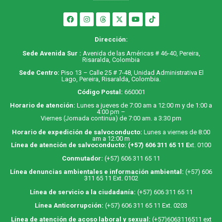
Dirección:
Sede Avenida Sur :
Avenida de las Américas # 46-40, Pereira,
Risaralda, Colombia
Sede Centro:
Piso 13 – Calle 25 # 7-48, Unidad Administrativa El
Lago, Pereira, Risaralda, Colombia.
Código Postal:
660001
Horario de atención:
Lunes a jueves de 7:00 am a 12:00 m y de 1:00 a
4:00 pm –
Viernes (Jornada continua) de 7:00 am. a 3:30 pm
Horario de expedición de salvoconducto:
Lunes a viernes de 8:00
am a 12:00 m
Línea de atención de salvoconducto:
(+57) 606 311 65 11
E
xt. 0100
Conmutador:
(+57) 606 311 65 11
Línea denuncias ambientales e información ambiental:
(+57) 606
311 65 11 Ext. 0102
Línea de servicio a la ciudadanía:
(+57) 606 311 65 11
Línea Anticorrupción:
(+57) 606 311 65 11 Ext. 0203
Línea de atención de acoso laboral y sexual:
(+57)6063116511
ext