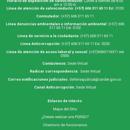
Horario de expedición de salvoconducto:
Lunes a viernes de 8:00
am a 12:00 m
Línea de atención de salvoconducto:
(+57) 606 311 65 11
E
xt. 0100
Conmutador:
(+57) 606 311 65 11
Línea denuncias ambientales e información ambiental:
(+57) 606
311 65 11 Ext. 0102
Línea de servicio a la ciudadanía:
(+57) 606 311 65 11
Línea Anticorrupción:
(+57) 606 311 65 11 Ext. 0203
Línea de atención de acoso laboral y sexual:
(+57)6063116511
ext
0500.
Contáctenos:
Sede Virtual
Radicar correspondencia:
Sede Virtual
Correo notificaciones judiciales:
defensajudicial@carder.gov.co
Canal Anticorrupción:
Sede Virtual
Enlaces de interés:
M
apa
del Sitio
¿Desea realizar una PQRSD?
Directorio de funcionarios