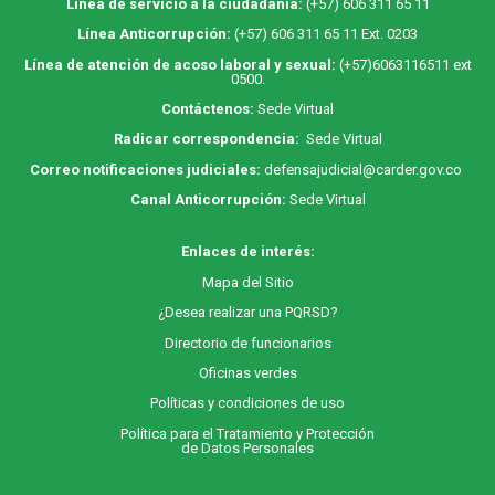
Línea de servicio a la ciudadanía:
(+57) 606 311 65 11
Línea Anticorrupción:
(+57) 606 311 65 11 Ext. 0203
Línea de atención de acoso laboral y sexual:
(+57)6063116511
ext
0500.
Contáctenos:
Sede Virtual
Radicar correspondencia:
Sede Virtual
Correo notificaciones judiciales:
defensajudicial@carder.gov.co
Canal Anticorrupción:
Sede Virtual
Enlaces de interés:
M
apa
del Sitio
¿Desea realizar una PQRSD?
Directorio de funcionarios
Oficinas verdes
Políticas y condiciones de uso
Política para el Tratamiento y Protección
de Datos Personales