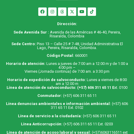
Dirección:
Sede Avenida Sur :
Avenida de las Américas # 46-40, Pereira,
Risaralda, Colombia
Sede Centro:
Piso 13 – Calle 25 # 7-48, Unidad Administrativa El
Lago, Pereira, Risaralda, Colombia.
Código Postal:
660001
Horario de atención:
Lunes a jueves de 7:00 am a 12:00 m y de 1:00 a
4:00 pm –
Viernes (Jornada continua) de 7:00 am. a 3:30 pm
Horario de expedición de salvoconducto:
Lunes a viernes de 8:00
am a 12:00 m
Línea de atención de salvoconducto:
(+57) 606 311 65 11
E
xt. 0100
Conmutador:
(+57) 606 311 65 11
Línea denuncias ambientales e información ambiental:
(+57) 606
311 65 11 Ext. 0102
Línea de servicio a la ciudadanía:
(+57) 606 311 65 11
Línea Anticorrupción:
(+57) 606 311 65 11 Ext. 0203
Línea de atención de acoso laboral y sexual:
(+57)6063116511
ext