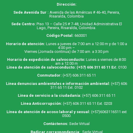
Dirección:
Sede Avenida Sur :
Avenida de las Américas # 46-40, Pereira,
Risaralda, Colombia
Sede Centro:
Piso 13 – Calle 25 # 7-48, Unidad Administrativa El
Lago, Pereira, Risaralda, Colombia.
Código Postal:
660001
Horario de atención:
Lunes a jueves de 7:00 am a 12:00 m y de 1:00 a
4:00 pm –
Viernes (Jornada continua) de 7:00 am. a 3:30 pm
Horario de expedición de salvoconducto:
Lunes a viernes de 8:00
am a 12:00 m
Línea de atención de salvoconducto:
(+57) 606 311 65 11
E
xt. 0100
Conmutador:
(+57) 606 311 65 11
Línea denuncias ambientales e información ambiental:
(+57) 606
311 65 11 Ext. 0102
Línea de servicio a la ciudadanía:
(+57) 606 311 65 11
Línea Anticorrupción:
(+57) 606 311 65 11 Ext. 0203
Línea de atención de acoso laboral y sexual:
(+57)6063116511
ext
0500.
Contáctenos:
Sede Virtual
Radicar correspondencia:
Sede Virtual