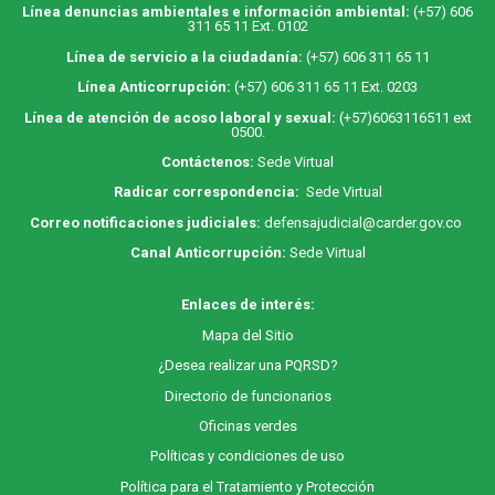
Línea denuncias ambientales e información ambiental:
(+57) 606
311 65 11 Ext. 0102
Línea de servicio a la ciudadanía:
(+57) 606 311 65 11
Línea Anticorrupción:
(+57) 606 311 65 11 Ext. 0203
Línea de atención de acoso laboral y sexual:
(+57)6063116511
ext
0500.
Contáctenos:
Sede Virtual
Radicar correspondencia:
Sede Virtual
Correo notificaciones judiciales:
defensajudicial@carder.gov.co
Canal Anticorrupción:
Sede Virtual
Enlaces de interés:
M
apa
del Sitio
¿Desea realizar una PQRSD?
Directorio de funcionarios
Oficinas verdes
Políticas y condiciones de uso
Política para el Tratamiento y Protección